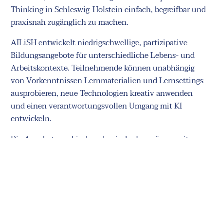
Thinking in Schleswig-Holstein einfach, begreifbar und
praxisnah zugänglich zu machen.
AILiSH entwickelt niedrigschwellige, partizipative
Bildungsangebote für unterschiedliche Lebens- und
Arbeitskontexte. Teilnehmende können unabhängig
von Vorkenntnissen Lernmaterialien und Lernsettings
ausprobieren, neue Technologien kreativ anwenden
und einen verantwortungsvollen Umgang mit KI
entwickeln.
Die Angebote verbinden physische Lernräume mit
digitalen Formaten und begleiteten Workshops. Neben
technischen Grundlagen werden auch gesellschaftliche
Auswirkungen, ethische Fragen und konkrete
Anwendungsszenarien in Schule, Beruf, Verwaltung,
Kultur und Alltag einbezogen.